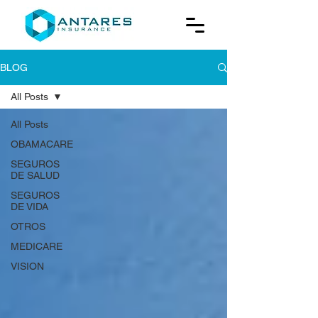
BLOG
All Posts
All Posts
OBAMACARE
SEGUROS
DE SALUD
SEGUROS
DE VIDA
OTROS
MEDICARE
VISION