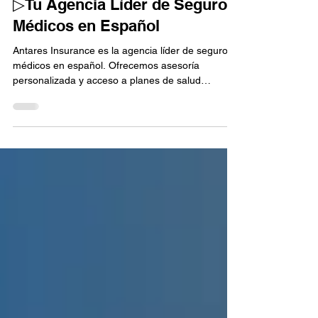
antaresinsuranceus
▷Tu Agencia Líder de Seguros
Médicos en Español
Antares Insurance es la agencia líder de seguros
médicos en español. Ofrecemos asesoría
personalizada y acceso a planes de salud
Obamacare, seguro de vida, visión y dentales
para hispanos en Florida. Te ayudamos a
encontrar la mejor cobertura al mejor precio, con
atención 100% en español y acompañamiento en
cada paso. Cotiza gratis llamando al 305-796-
1261 o visita antaresinsuranceus.com.