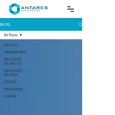
BLOG
All Posts
All Posts
OBAMACARE
SEGUROS
DE SALUD
SEGUROS
DE VIDA
OTROS
MEDICARE
VISION