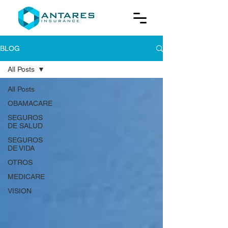
BLOG
All Posts
All Posts
OBAMACARE
SEGUROS
DE SALUD
SEGUROS
DE VIDA
OTROS
MEDICARE
VISION