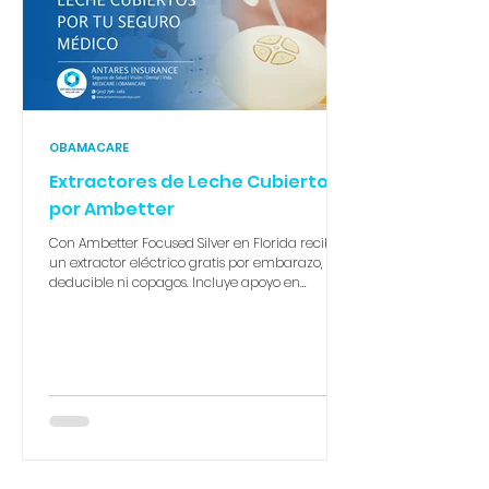
OBAMACARE
Extractores de Leche Cubiertos
por Ambetter
Con Ambetter Focused Silver en Florida recibes
un extractor eléctrico gratis por embarazo, sin
deducible ni copagos. Incluye apoyo en
lactancia, suministros y el programa Start
Smart for Your Baby®. Una madre soltera con
ingresos de $22,500 accede a deducible $0 y
gasto máximo de bolsillo de $1,350. En Antares
Insurance te guiamos paso a paso. 📞 305-796-
1261