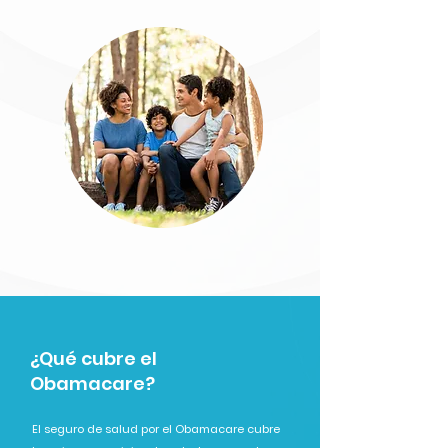
¿Qué cubre el
Obamacare?
El seguro de salud por el Obamacare cubre