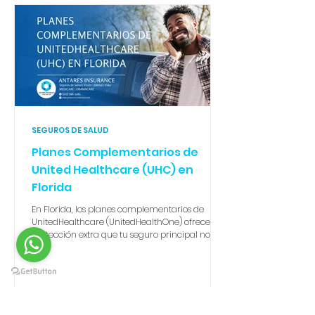
SEGUROS DE SALUD
Planes Complementarios de
United Healthcare (UHC) en
Florida
En Florida, los planes complementarios de
UnitedHealthcare (UnitedHealthOne) ofrecen la
protección extra que tu seguro principal no
cubre. Desde dental y visión por solo $13.28 al
mes hasta planes de hospitalización,
accidentes y enfermedades críticas, estos
seguros pagan en efectivo directo al
asegurado. En Antares Insurance te ayudamos
a elegir la mejor combinación, ya sea que