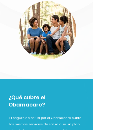
¿Qué cubre el
Obamacare?
El seguro de salud por el Obamacare cubre
los mismos servicios de salud que un plan