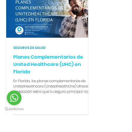
SEGUROS DE SALUD
Planes Complementarios de
United Healthcare (UHC) en
Florida
En Florida, los planes complementarios de
UnitedHealthcare (UnitedHealthOne) ofrecen la
protección extra que tu seguro principal no
cubre. Desde dental y visión por solo $13.28 al
mes hasta planes de hospitalización,
accidentes y enfermedades críticas, estos
seguros pagan en efectivo directo al
asegurado. En Antares Insurance te ayudamos
a elegir la mejor combinación, ya sea que
tengas Obamacare, Medicare, un plan privado