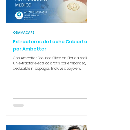
OBAMACARE
Extractores de Leche Cubiertos
por Ambetter
Con Ambetter Focused Silver en Florida recibes
un extractor eléctrico gratis por embarazo, sin
deducible ni copagos. Incluye apoyo en
lactancia, suministros y el programa Start
Smart for Your Baby®. Una madre soltera con
ingresos de $22,500 accede a deducible $0 y
gasto máximo de bolsillo de $1,350. En Antares
Insurance te guiamos paso a paso. 📞 305-796-
1261