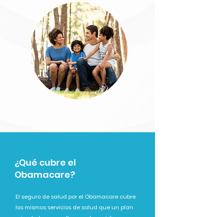
¿Qué cubre el
Obamacare?
El seguro de salud por el Obamacare cubre
los mismos servicios de salud que un plan