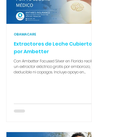
OBAMACARE
Extractores de Leche Cubiertos
por Ambetter
Con Ambetter Focused Silver en Florida recibes
un extractor eléctrico gratis por embarazo, sin
deducible ni copagos. Incluye apoyo en
lactancia, suministros y el programa Start
Smart for Your Baby®. Una madre soltera con
ingresos de $22,500 accede a deducible $0 y
gasto máximo de bolsillo de $1,350. En Antares
Insurance te guiamos paso a paso. 📞 305-796-
1261