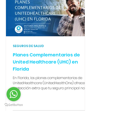
SEGUROS DE SALUD
Planes Complementarios de
United Healthcare (UHC) en
Florida
En Florida, los planes complementarios de
UnitedHealthcare (UnitedHealthOne) ofrecen la
protección extra que tu seguro principal no
cubre. Desde dental y visión por solo $13.28 al
mes hasta planes de hospitalización,
accidentes y enfermedades críticas, estos
seguros pagan en efectivo directo al
asegurado. En Antares Insurance te ayudamos
a elegir la mejor combinación, ya sea que
tengas Obamacare, Medicare, un plan privado