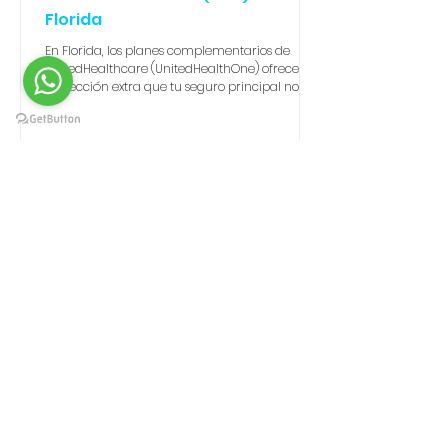
Florida
En Florida, los planes complementarios de
UnitedHealthcare (UnitedHealthOne) ofrecen la
protección extra que tu seguro principal no
cubre. Desde dental y visión por solo $13.28 al
mes hasta planes de hospitalización,
accidentes y enfermedades críticas, estos
seguros pagan en efectivo directo al
asegurado. En Antares Insurance te ayudamos
a elegir la mejor combinación, ya sea que
tengas Obamacare, Medicare, un plan privado
o no califiques al Mercado de Seguros.
OBAMACARE