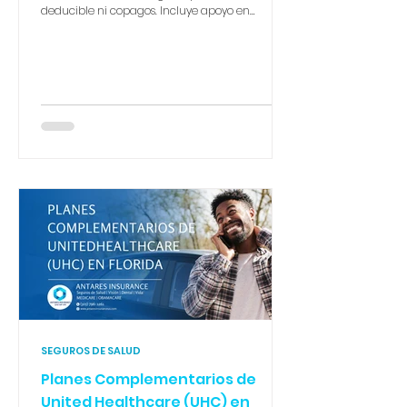
deducible ni copagos. Incluye apoyo en
lactancia, suministros y el programa Start
Smart for Your Baby®. Una madre soltera con
ingresos de $22,500 accede a deducible $0 y
gasto máximo de bolsillo de $1,350. En Antares
Insurance te guiamos paso a paso. 📞 305-796-
1261
SEGUROS DE SALUD
Planes Complementarios de
United Healthcare (UHC) en