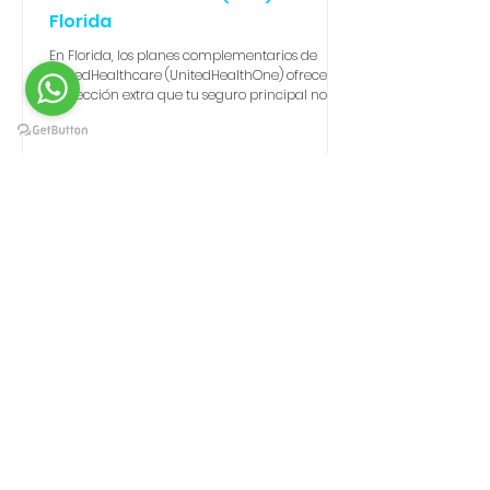
Florida
En Florida, los planes complementarios de
UnitedHealthcare (UnitedHealthOne) ofrecen la
protección extra que tu seguro principal no
cubre. Desde dental y visión por solo $13.28 al
mes hasta planes de hospitalización,
accidentes y enfermedades críticas, estos
seguros pagan en efectivo directo al
asegurado. En Antares Insurance te ayudamos
a elegir la mejor combinación, ya sea que
tengas Obamacare, Medicare, un plan privado
o no califiques al Mercado de Seguros.
OBAMACARE