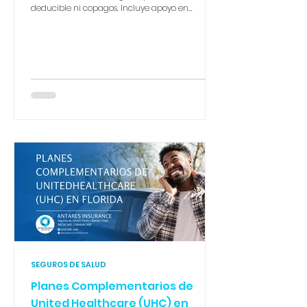
deducible ni copagos. Incluye apoyo en
lactancia, suministros y el programa Start
Smart for Your Baby®. Una madre soltera con
ingresos de $22,500 accede a deducible $0 y
gasto máximo de bolsillo de $1,350. En Antares
Insurance te guiamos paso a paso. 📞 305-796-
1261
SEGUROS DE SALUD
Planes Complementarios de
United Healthcare (UHC) en