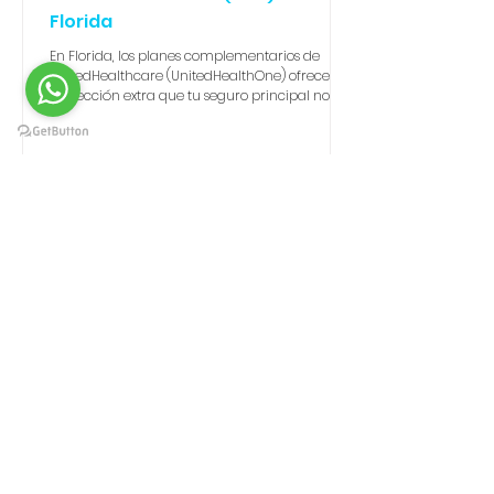
Florida
En Florida, los planes complementarios de
UnitedHealthcare (UnitedHealthOne) ofrecen la
protección extra que tu seguro principal no
cubre. Desde dental y visión por solo $13.28 al
mes hasta planes de hospitalización,
accidentes y enfermedades críticas, estos
seguros pagan en efectivo directo al
asegurado. En Antares Insurance te ayudamos
a elegir la mejor combinación, ya sea que
tengas Obamacare, Medicare, un plan privado
o no califiques al Mercado de Seguros.
OBAMACARE