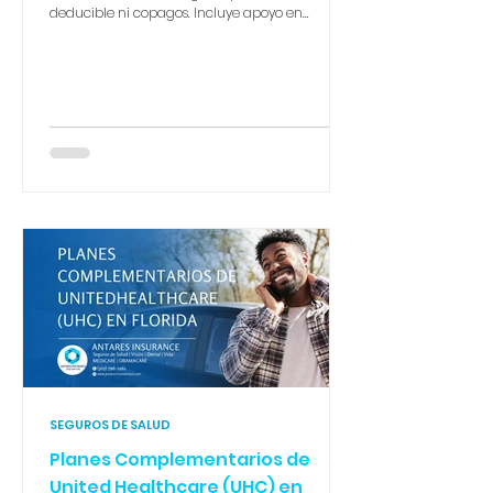
deducible ni copagos. Incluye apoyo en
lactancia, suministros y el programa Start
Smart for Your Baby®. Una madre soltera con
ingresos de $22,500 accede a deducible $0 y
gasto máximo de bolsillo de $1,350. En Antares
Insurance te guiamos paso a paso. 📞 305-796-
1261
SEGUROS DE SALUD
Planes Complementarios de
United Healthcare (UHC) en