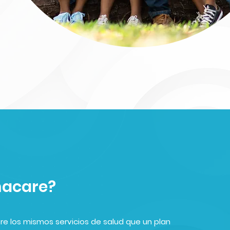
macare?
re los mismos servicios de salud que un plan