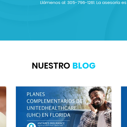
Llámenos al: 305-796-1261. La asesoría e
NUESTRO
BLOG