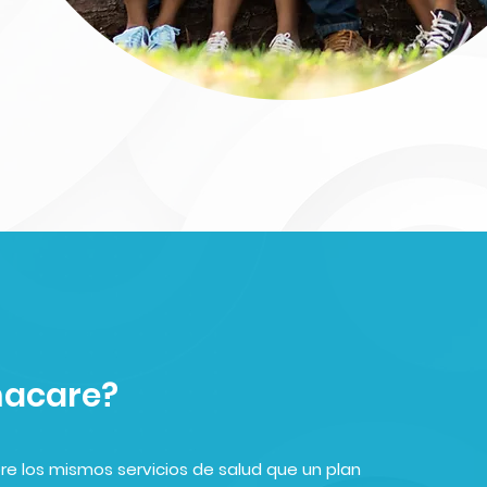
macare?
re los mismos servicios de salud que un plan