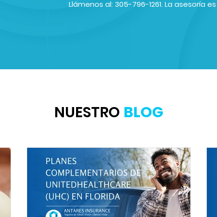
Llámenos al: 305-796-1261. La asesoría e
NUESTRO
BLOG