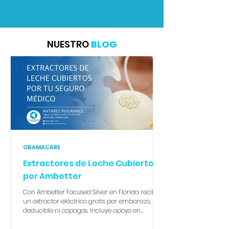
NUESTRO
BLOG
OBAMACARE
Extractores de Leche Cubiertos
por Ambetter
Con Ambetter Focused Silver en Florida recibes
un extractor eléctrico gratis por embarazo, sin
deducible ni copagos. Incluye apoyo en
lactancia, suministros y el programa Start
Smart for Your Baby®. Una madre soltera con