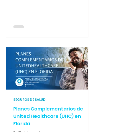
ingresos de $22,500 accede a deducible $0 y
gasto máximo de bolsillo de $1,350. En Antares
Insurance te guiamos paso a paso. 📞 305-796-
1261
SEGUROS DE SALUD
Planes Complementarios de
United Healthcare (UHC) en
Florida