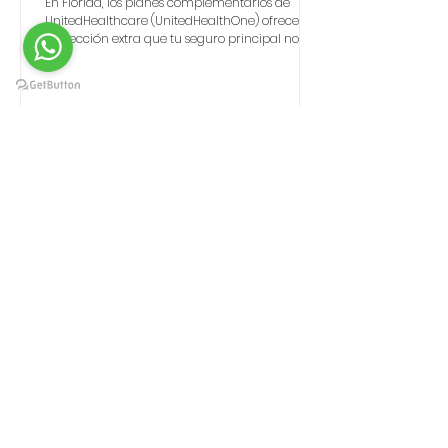
En Florida, los planes complementarios de
UnitedHealthcare (UnitedHealthOne) ofrecen la
protección extra que tu seguro principal no
cubre. Desde dental y visión por solo $13.28 al
mes hasta planes de hospitalización,
accidentes y enfermedades críticas, estos
seguros pagan en efectivo directo al
asegurado. En Antares Insurance te ayudamos
a elegir la mejor combinación, ya sea que
tengas Obamacare, Medicare, un plan privado
o no califiques al Mercado de Seguros.
OBAMACARE
Planes de seguro de salud de
Texas