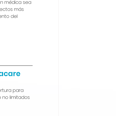
ón médica sea 
pectos más 
ento del 
macare
rtura para 
 no limitados 