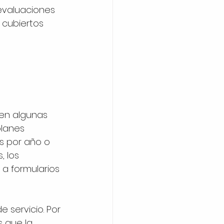
evaluaciones 
cubiertos 
ten algunas 
planes 
s por año o 
 los 
a formularios 
 servicio. Por 
s que la 