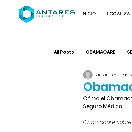
INICIO
LOCALIZA
All Posts
OBAMACARE
S
antaresinsuranc
VISION
Obamaca
Cómo el Obamacare
Seguro Médico.
Obamacare cubre 