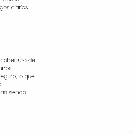
os diarios. 
 
 cobertura de 
gunos 
eguro, lo que 
a 
úan siendo 
.