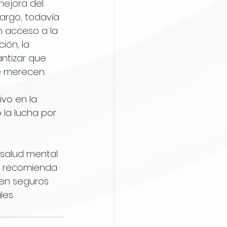
ejora del 
argo, todavía 
 acceso a la 
ión, la 
ntizar que 
e merecen.
ivo en la 
 la lucha por 
 salud mental 
e recomienda 
 en seguros 
es.