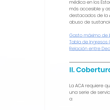
médica en los Esta
más accesible y a
destacados de la A
abuso de sustanci
Gasto máximo de b
Tabla de Ingreso
Relación entre De
II. Cobertu
La ACA requiere q
una serie de servic
a: