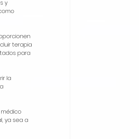
s y 
 como 
roporcionen 
luir terapia 
etados para 
r la 
a 
 médico 
, ya sea a 