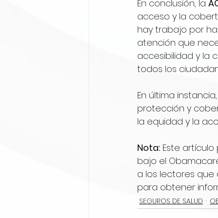
En conclusión, la 
A
acceso y la cobert
hay trabajo por ha
atención que neces
accesibilidad y la
todos los ciudada
En última instancia, 
protección y cober
la equidad y la ac
Nota:
 Este artícul
bajo el Obamacare
a los lectores que
para obtener infor
SEGUROS DE SALUD
O