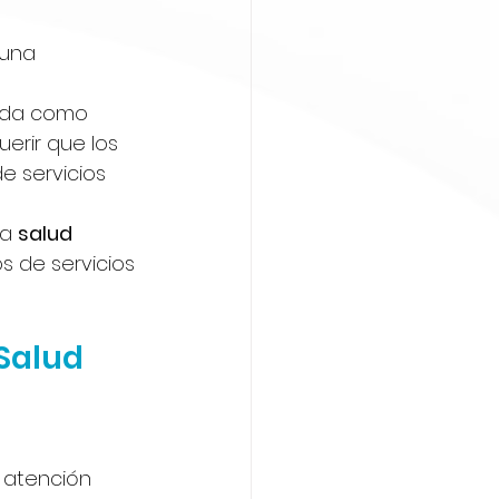
 una 
ida como 
rir que los 
 servicios 
a 
salud 
s de servicios 
Salud 
 atención 