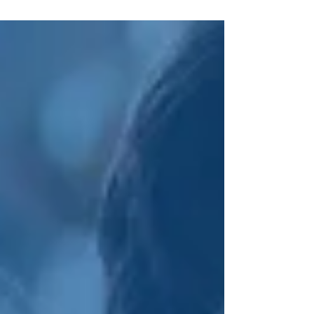
para hispanos en Florida. Te ayudamos a
encontrar la mejor cobertura al mejor precio, con
atención 100% en español y acompañamiento en
cada paso. Cotiza gratis llamando al 305-796-
1261 o visita antaresinsuranceus.com.