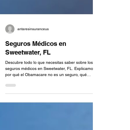
antaresinsuranceus
Seguros Médicos en
Sweetwater, FL
Descubre todo lo que necesitas saber sobre los
seguros médicos en Sweetwater, FL. Explicamos
por qué el Obamacare no es un seguro, qué
cubren los planes del ACA, opciones para
embarazos, diabetes, pediatría y laboratorios.
Incluye comparaciones reales y beneficios de
planes como Oscar. Para inscribirte de forma
segura y personalizada, contacta a Jorge Pérez y
Antares Insurance al 305-796-1261. Atención