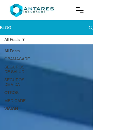
BLOG
All Posts
All Posts
OBAMACARE
SEGUROS
DE SALUD
SEGUROS
DE VIDA
OTROS
MEDICARE
VISION