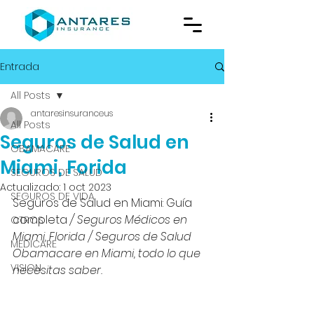
Entrada
All Posts
antaresinsuranceus
All Posts
Seguros de Salud en
OBAMACARE
Miami, Forida
SEGUROS DE SALUD
Actualizado:
1 oct 2023
SEGUROS DE VIDA
Seguros de Salud en Miami: Guía 
completa
 / Seguros Médicos en 
OTROS
Miami, Florida / Seguros de Salud 
MEDICARE
Obamacare en Miami, todo lo que 
VISION
necesitas saber.