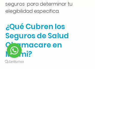
seguros  para determinar tu 
elegibilidad específica.
¿Qué Cubren los 
Seguros de Salud 
Obamacare en 
Miami?
Los seguros de salud Obamacare 
ofrecen una cobertura integral 
que abarca una amplia gama de 
servicios médicos esenciales. Estos 
servicios incluyen:
- Consultas médicas y 
especialistas.
- Hospitalización y cirugía.